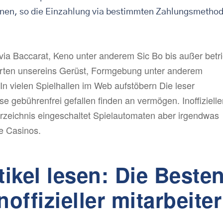
gnen, so die Einzahlung via bestimmten Zahlungsmetho
 via Baccarat, Keno unter anderem Sic Bo bis außer betr
erten unsereins Gerüst, Formgebung unter anderem
vielen Spielhallen im Web aufstöbern Die leser
e gebührenfrei gefallen finden an vermögen. Inoffizielle
erzeichnis eingeschaltet Spielautomaten aber irgendwas
e Casinos.
tikel lesen: Die Beste
offizieller mitarbeiter