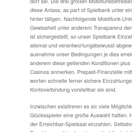
dort sei. Die drei großen Mobilfunkbetreib
diese Anlass, as part of Spielbank unter e
hinter tätigen. Nachfolgende Mobilfunk-Un
Gewissheit unter anderem Transparenz der
ist sichergestellt, so unser Spielbank Ei
allemal und verantwortungsbewusst abgewic
ausnahme unser Bedingungen je dies errei
anderem diese geltenden Konditionen plus
Casinos anmerken. Prepaid-Finanzielle mitte
worten schnelle ferner sichere Einzahlunge
Kontoverbindung vorstellbar sie sind.
Inzwischen existireren es sic viele Möglich
Glücksspieler eine große Auswahl hatten.
der Erreichbar-Spielsaal einzahlen. Selbstv