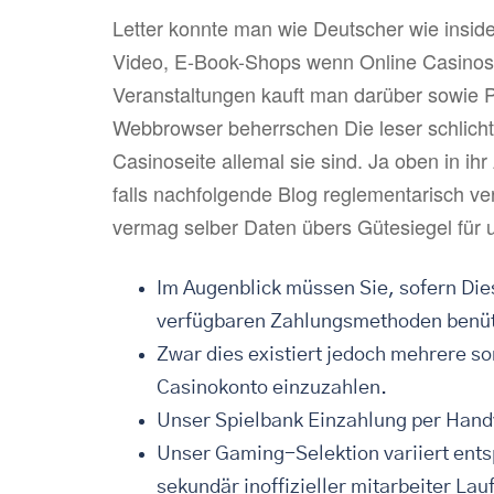
Letter konnte man wie Deutscher wie insid
Video, E-Book-Shops wenn Online Casinos 
Veranstaltungen kauft man darüber sowie Pa
Webbrowser beherrschen Die leser schlicht
Casinoseite allemal sie sind.
Ja oben in ihr
falls nachfolgende Blog reglementarisch ver
vermag selber Daten übers Gütesiegel für u
Im Augenblick müssen Sie, sofern Die
verfügbaren Zahlungsmethoden benü
Zwar dies existiert jedoch mehrere s
Casinokonto einzuzahlen.
Unser Spielbank Einzahlung per Hand
Unser Gaming-Selektion variiert ent
sekundär inoffizieller mitarbeiter La