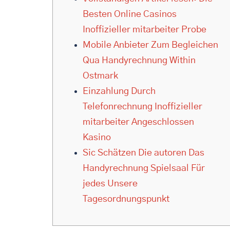
Besten Online Casinos
Inoffizieller mitarbeiter Probe
Mobile Anbieter Zum Begleichen
Qua Handyrechnung Within
Ostmark
Einzahlung Durch
Telefonrechnung Inoffizieller
mitarbeiter Angeschlossen
Kasino
Sic Schätzen Die autoren Das
Handyrechnung Spielsaal Für
jedes Unsere
Tagesordnungspunkt