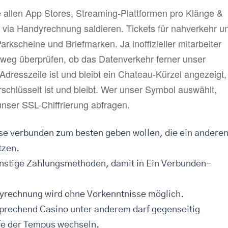
e allen App Stores, Streaming-Plattformen pro Klänge &
via Handyrechnung saldieren. Tickets für nahverkehr u
rkscheine und Briefmarken. Ja inoffizieller mitarbeiter
weg überprüfen, ob das Datenverkehr ferner unser
 Adresszeile ist und bleibt ein Chateau-Kürzel angezeigt,
schlüsselt ist und bleibt. Wer unser Symbol auswählt,
nser SSL-Chiffrierung abfragen.
se verbunden zum besten geben wollen, die ein andere
tzen.
onstige Zahlungsmethoden, damit in Ein Verbunden-
yrechnung wird ohne Vorkenntnisse möglich.
sprechend Casino unter anderem darf gegenseitig
ufe der Tempus wechseln.