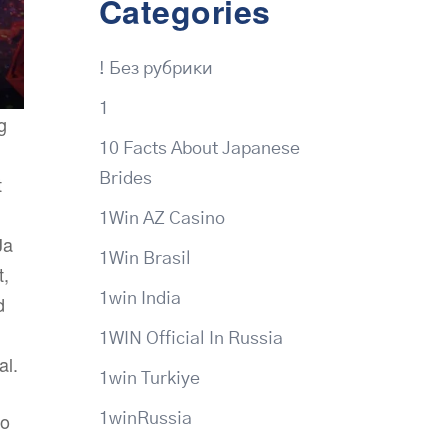
Categories
! Без рубрики
1
g
10 Facts About Japanese
m
Brides
t
1Win AZ Casino
Ja
1Win Brasil
t,
1win India
d
1WIN Official In Russia
al.
1win Turkiye
to
1winRussia