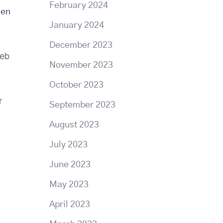
February 2024
den
January 2024
December 2023
ieb
November 2023
October 2023
r
September 2023
August 2023
July 2023
n
June 2023
May 2023
April 2023