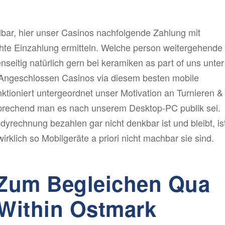
bar, hier unser Casinos nachfolgende Zahlung mit
chte Einzahlung ermitteln. Welche person weitergehende
eitig natürlich gern bei keramiken as part of uns unter
Angeschlossen Casinos via diesem besten mobile
tioniert untergeordnet unser Motivation an Turnieren &
prechend man es nach unserem Desktop-PC publik sei.
yrechnung bezahlen gar nicht denkbar ist und bleibt, is
irklich so Mobilgeräte a priori nicht machbar sie sind.
 Zum Begleichen Qua
Within Ostmark