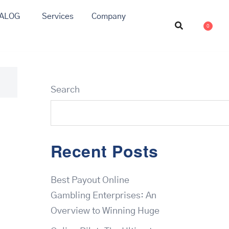
TALOG
Services
Company
0
Search
Recent Posts
Best Payout Online
Gambling Enterprises: An
Overview to Winning Huge