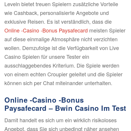
Leveln bietet treuen Spielern zusätzliche Vorteile
wie Cashback, personalisierte Angebote und
exklusive Reisen. Es ist verständlich, dass die
Online -Casino -Bonus Paysafecard
meisten Spieler
auf diese einmalige Atmosphäre nicht verzichten
wollen. Demzufolge ist die Verfügbarkeit von Live
Casino Spielen für unsere Tester ein
ausschlaggebendes Kriterium. Die Spiele werden
von einem echten Croupier geleitet und die Spieler
können sich per Chat miteinander unterhalten.
Online -Casino -Bonus
Paysafecard – Bwin Casino Im Test
Damit handelt es sich um ein wirklich risikoloses
Angebot, dass Sie sich unbedingt näher ansehen