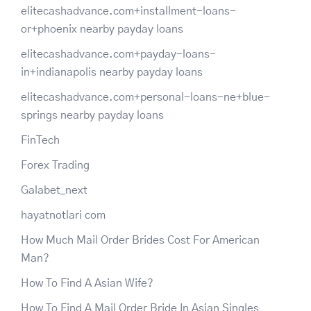
elitecashadvance.com+installment-loans-
or+phoenix nearby payday loans
elitecashadvance.com+payday-loans-
in+indianapolis nearby payday loans
elitecashadvance.com+personal-loans-ne+blue-
springs nearby payday loans
FinTech
Forex Trading
Galabet_next
hayatnotlari com
How Much Mail Order Brides Cost For American
Man?
How To Find A Asian Wife?
How To Find A Mail Order Bride In Asian Singles