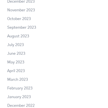
December 2023
November 2023
October 2023
September 2023
August 2023
July 2023
June 2023
May 2023
April 2023
March 2023
February 2023
January 2023
December 2022