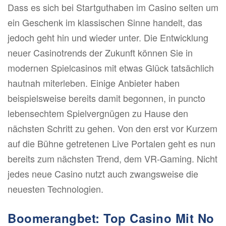
Dass es sich bei Startguthaben im Casino selten um
ein Geschenk im klassischen Sinne handelt, das
jedoch geht hin und wieder unter. Die Entwicklung
neuer Casinotrends der Zukunft können Sie in
modernen Spielcasinos mit etwas Glück tatsächlich
hautnah miterleben. Einige Anbieter haben
beispielsweise bereits damit begonnen, in puncto
lebensechtem Spielvergnügen zu Hause den
nächsten Schritt zu gehen. Von den erst vor Kurzem
auf die Bühne getretenen Live Portalen geht es nun
bereits zum nächsten Trend, dem VR-Gaming. Nicht
jedes neue Casino nutzt auch zwangsweise die
neuesten Technologien.
Boomerangbet: Top Casino Mit No