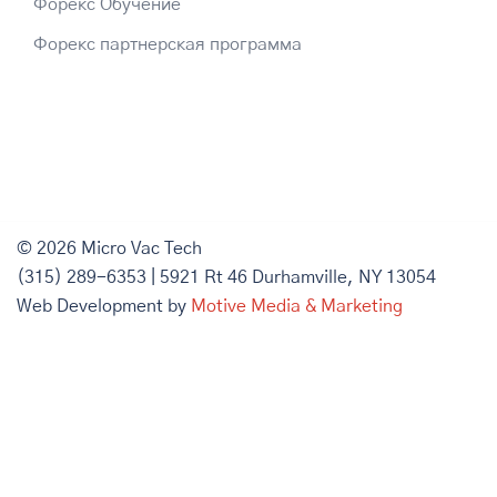
Форекс Обучение
Форекс партнерская программа
© 2026 Micro Vac Tech
(315) 289-6353 | 5921 Rt 46 Durhamville, NY 13054
Web Development by
Motive Media & Marketing