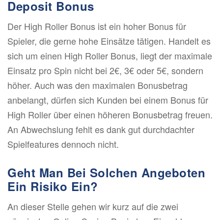
Deposit Bonus
Der High Roller Bonus ist ein hoher Bonus für
Spieler, die gerne hohe Einsätze tätigen. Handelt es
sich um einen High Roller Bonus, liegt der maximale
Einsatz pro Spin nicht bei 2€, 3€ oder 5€, sondern
höher. Auch was den maximalen Bonusbetrag
anbelangt, dürfen sich Kunden bei einem Bonus für
High Roller über einen höheren Bonusbetrag freuen.
An Abwechslung fehlt es dank gut durchdachter
Spielfeatures dennoch nicht.
Geht Man Bei Solchen Angeboten
Ein Risiko Ein?
An dieser Stelle gehen wir kurz auf die zwei