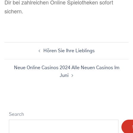
Dir bei zahlreichen Online Spielotheken sofort
sichern.
Post
Hören Sie Ihre Lieblings
navigation
Neue Online Casinos 2024 Alle Neuen Casinos Im
Juni
Search