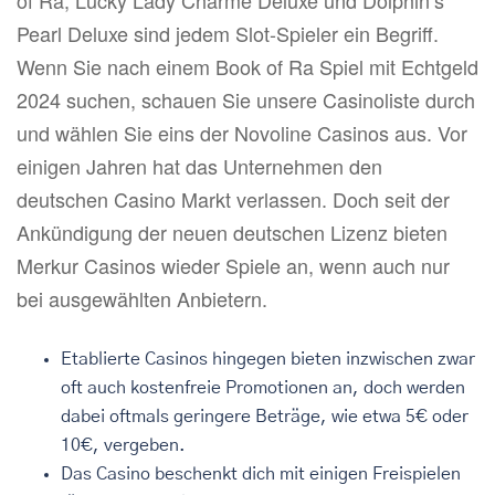
of Ra, Lucky Lady Charme Deluxe und Dolphin‘s
Pearl Deluxe sind jedem Slot-Spieler ein Begriff.
Wenn Sie nach einem Book of Ra Spiel mit Echtgeld
2024 suchen, schauen Sie unsere Casinoliste durch
und wählen Sie eins der Novoline Casinos aus.
Vor
einigen Jahren hat das Unternehmen den
deutschen Casino Markt verlassen. Doch seit der
Ankündigung der neuen deutschen Lizenz bieten
Merkur Casinos wieder Spiele an, wenn auch nur
bei ausgewählten Anbietern.
Etablierte Casinos hingegen bieten inzwischen zwar
oft auch kostenfreie Promotionen an, doch werden
dabei oftmals geringere Beträge, wie etwa 5€ oder
10€, vergeben.
Das Casino beschenkt dich mit einigen Freispielen