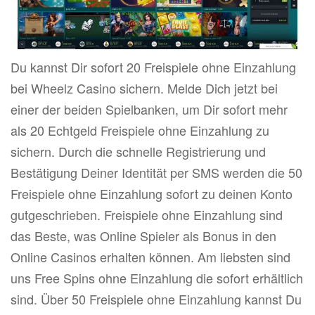
Du kannst Dir sofort 20 Freispiele ohne Einzahlung
bei Wheelz Casino sichern. Melde Dich jetzt bei
einer der beiden Spielbanken, um Dir sofort mehr
als 20 Echtgeld Freispiele ohne Einzahlung zu
sichern. Durch die schnelle Registrierung und
Bestätigung Deiner Identität per SMS werden die 50
Freispiele ohne Einzahlung sofort zu deinen Konto
gutgeschrieben. Freispiele ohne Einzahlung sind
das Beste, was Online Spieler als Bonus in den
Online Casinos erhalten können. Am liebsten sind
uns Free Spins ohne Einzahlung die sofort erhältlich
sind. Über 50 Freispiele ohne Einzahlung kannst Du