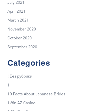
July 2021
April 2021
March 2021
November 2020
October 2020
September 2020
Categories
! Без рубрики
1
10 Facts About Japanese Brides
1Win AZ Casino