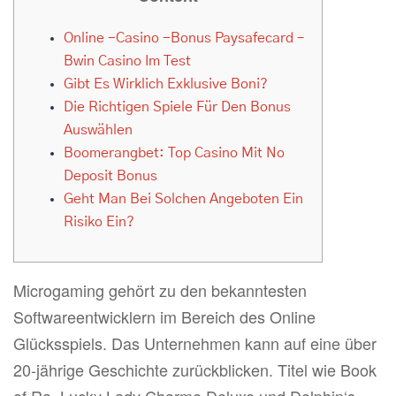
Online -Casino -Bonus Paysafecard –
Bwin Casino Im Test
Gibt Es Wirklich Exklusive Boni?
Die Richtigen Spiele Für Den Bonus
Auswählen
Boomerangbet: Top Casino Mit No
Deposit Bonus
Geht Man Bei Solchen Angeboten Ein
Risiko Ein?
Microgaming gehört zu den bekanntesten
Softwareentwicklern im Bereich des Online
Glücksspiels. Das Unternehmen kann auf eine über
20-jährige Geschichte zurückblicken. Titel wie Book