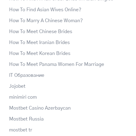
How To Find Asian Wives Online?
How To Marry A Chinese Woman?
How To Meet Chinese Brides
How To Meet Iranian Brides
How To Meet Korean Brides
How To Meet Panama Women For Marriage
IT Образование
Jojobet
minimiri com
Mostbet Casino Azerbaycan
Mostbet Russia
mostbet tr