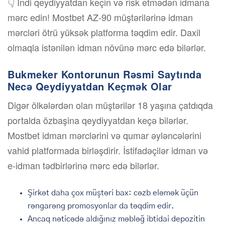
👇 İndi qeydiyyatdan keçin və risk etmədən idmana
mərc edin! Mostbet AZ-90 müştərilərinə idman
mərcləri ötrü yüksək platforma təqdim edir. Daxil
olmaqla istənilən idman növünə mərc edə bilərlər.
Bukmeker Kontorunun Rəsmi Saytında
Necə Qeydiyyatdan Keçmək Olar
Digər ölkələrdən olan müştərilər 18 yaşına çatdıqda
portalda özbaşina qeydiyyatdan keçə bilərlər.
Mostbet idman mərclərini və qumar əyləncələrini
vahid platformada birləşdirir. İstifadəçilər idman və
e-idman tədbirlərinə mərc edə bilərlər.
Şirkət daha çox müştəri bax: cəzb eləmək üçün
rəngarəng promosyonlar da təqdim edir.
Ancaq nəticədə aldığınız məbləğ ibtidai depozitin