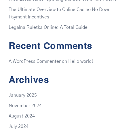
The Ultimate Overview to Online Casino No Down
Payment Incentives
Legalna Ruletka Online: A Total Guide
Recent Comments
A WordPress Commenter
on
Hello world!
Archives
January 2025
November 2024
August 2024
July 2024