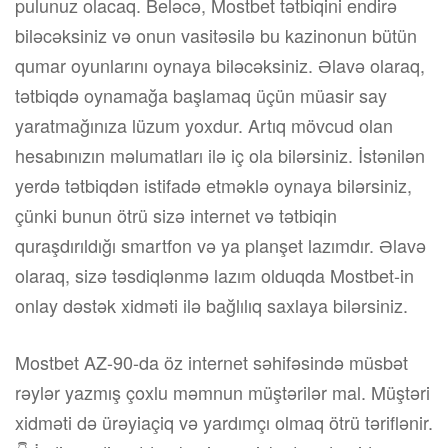
pulunuz olacaq. Beləcə, Mostbet tətbiqini endirə
biləcəksiniz və onun vasitəsilə bu kazinonun bütün
qumar oyunlarını oynaya biləcəksiniz. Əlavə olaraq,
tətbiqdə oynamağa başlamaq üçün müasir say
yaratmağınıza lüzum yoxdur. Artıq mövcud olan
hesabınızın məlumatları ilə iç ola bilərsiniz. İstənilən
yerdə tətbiqdən istifadə etməklə oynaya bilərsiniz,
çünki bunun ötrü sizə internet və tətbiqin
quraşdırıldığı smartfon və ya planşet lazımdır. Əlavə
olaraq, sizə təsdiqlənmə lazım olduqda Mostbet-in
onlay dəstək xidməti ilə bağlılıq saxlaya bilərsiniz.
Mostbet AZ-90-da öz internet səhifəsində müsbət
rəylər yazmış çoxlu məmnun müştərilər mal. Müştəri
xidməti də ürəyiaçiq və yardımçı olmaq ötrü təriflənir.