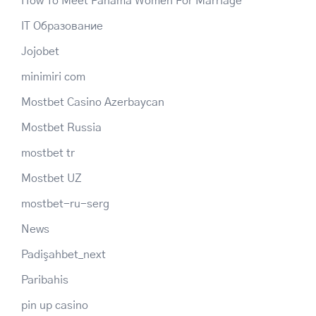
How To Meet Panama Women For Marriage
IT Образование
Jojobet
minimiri com
Mostbet Casino Azerbaycan
Mostbet Russia
mostbet tr
Mostbet UZ
mostbet-ru-serg
News
Padişahbet_next
Paribahis
pin up casino