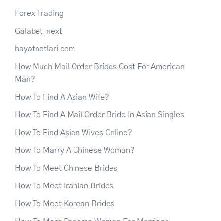
Forex Trading
Galabet_next
hayatnotlari com
How Much Mail Order Brides Cost For American
Man?
How To Find A Asian Wife?
How To Find A Mail Order Bride In Asian Singles
How To Find Asian Wives Online?
How To Marry A Chinese Woman?
How To Meet Chinese Brides
How To Meet Iranian Brides
How To Meet Korean Brides