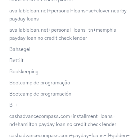
availableloan.net+personal-loans-sc+clover nearby
payday loans
availableloan.net+personal-loans-tn+memphis
payday loan no credit check lender
Bahsegel
Bettilt
Bookkeeping
Bootcamp de programação
Bootcamp de programación
BT+
cashadvancecompass.com+installment-loans-
nd+hamilton payday loan no credit check lender
cashadvancecompass.com+payday-loans-il+golden-