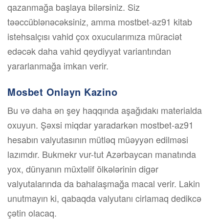
qazanmağa başlaya bilərsiniz. Siz
təəccüblənəcəksiniz, amma mostbet-az91 kitab
istehsalçısı vahid çox oxucularımıza müraciət
edəcək daha vahid qeydiyyat variantından
yararlanmağa imkan verir.
Mosbet Onlayn Kazino
Bu və daha ən şey haqqında aşağıdakı materialda
oxuyun. Şəxsi miqdar yaradarkən mostbet-az91
hesabın valyutasının mütləq müəyyən edilməsi
lazımdır. Bukmekr vur-tut Azərbaycan manatında
yox, dünyanın müxtəlif ölkələrinin digər
valyutalarında da bahalaşmağa macal verir. Lakin
unutmayın ki, qabaqda valyutanı cirlamaq dedikcə
çətin olacaq.