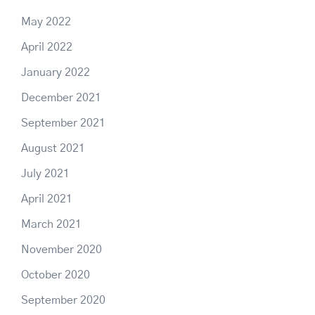
May 2022
April 2022
January 2022
December 2021
September 2021
August 2021
July 2021
April 2021
March 2021
November 2020
October 2020
September 2020