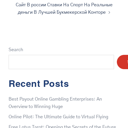
Сайт В россии Ставки На Спорт На Реальные
деньги В Лучшей Букмекерской Конторе
Search
Recent Posts
Best Payout Online Gambling Enterprises: An
Overview to Winning Huge
Online Pilot: The Ultimate Guide to Virtual Flying
Free Lotus Tarot: Opening the Secrets of the Future