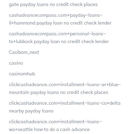
gate payday loans no credit check places
cashadvancecompass.com+payday-loans-
il+hammond payday loan no credit check lender
cashadvancecompass.com+personal-loans-
tx+lubbock payday loan no credit check lender
Casibom_next
casino
casinomhub
clickcashadvance.com+installment-loans-ar+blue-
mountain payday loans no credit check places
clickcashadvance.com+installment-loans-co+delta
nearby payday loans
clickcashadvance.com+installment-loans-
wa+seattle how to do a cash advance