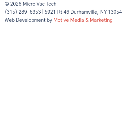
© 2026 Micro Vac Tech
(315) 289-6353 | 5921 Rt 46 Durhamville, NY 13054
Web Development by
Motive Media & Marketing