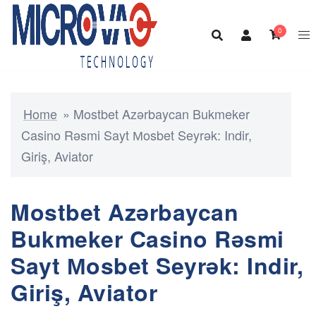
Skip
to
0
content
Home
»
Mostbet Azərbaycan Bukmeker
Casino Rəsmi Sayt Мosbet Seyrək: Indir,
Giriş, Aviator
Mostbet Azərbaycan
Bukmeker Casino Rəsmi
Sayt Мosbet Seyrək: Indir,
Giriş, Aviator