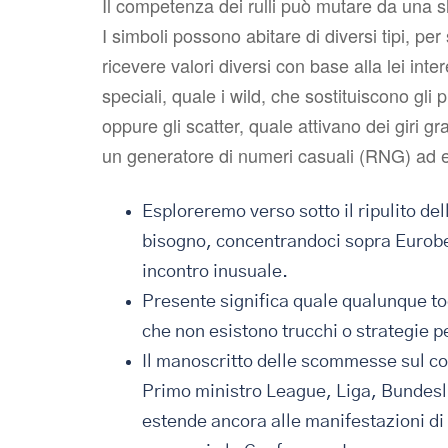
Il competenza dei rulli può mutare da una sl
I simboli possono abitare di diversi tipi, 
ricevere valori diversi con base alla lei int
speciali, quale i wild, che sostituiscono gli
oppure gli scatter, quale attivano dei giri gra
un generatore di numeri casuali (RNG) ad ese
Esploreremo verso sotto il ripulito d
bisogno, concentrandoci sopra Eurob
incontro inusuale.
Presente significa quale qualunque to
che non esistono trucchi o strategie
Il manoscritto delle scommesse sul co
Primo ministro League, Liga, Bundes
estende ancora alle manifestazioni di