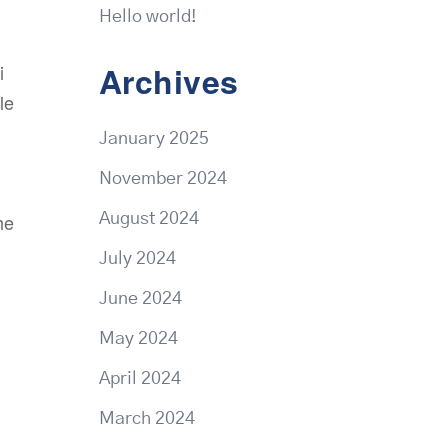
Hello world!
Archives
i
le
January 2025
November 2024
he
August 2024
July 2024
June 2024
May 2024
April 2024
March 2024