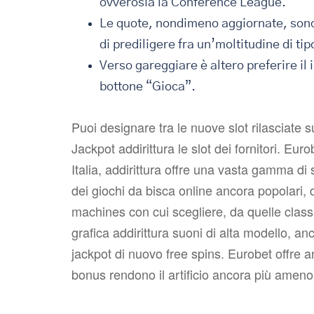
ovverosia la Conference League.
Le quote, nondimeno aggiornate, sono
di prediligere fra un’moltitudine di tip
Verso gareggiare è altero preferire il 
bottone “Gioca”.
Puoi designare tra le nuove slot rilasciate sul
Jackpot addirittura le slot dei fornitori. Eur
Italia, addirittura offre una vasta gamma di
dei giochi da bisca online ancora popolari,
machines con cui scegliere, da quelle clas
grafica addirittura suoni di alta modello, an
jackpot di nuovo free spins. Eurobet offre
bonus rendono il artificio ancora più amen