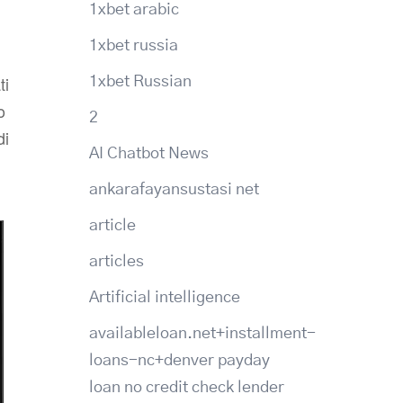
1xbet arabic
1xbet russia
ti
1xbet Russian
o
2
di
AI Chatbot News
ankarafayansustasi net
article
articles
Artificial intelligence
availableloan.net+installment-
loans-nc+denver payday
loan no credit check lender