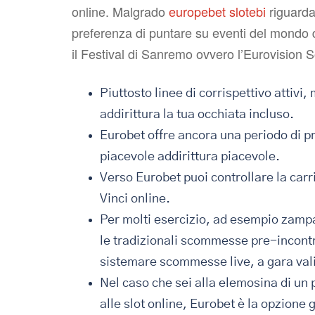
online.
Malgrado
europebet slotebi
riguarda
preferenza di puntare su eventi del mondo d
il Festival di Sanremo ovvero l’Eurovision
Piuttosto linee di corrispettivo attivi
addirittura la tua occhiata incluso.
Eurobet offre ancora una periodo di p
piacevole addirittura piacevole.
Verso Eurobet puoi controllare la car
Vinci online.
Per molti esercizio, ad esempio zampa
le tradizionali scommesse pre-incontr
sistemare scommesse live, a gara val
Nel caso che sei alla elemosina di un 
alle slot online, Eurobet è la opzione 