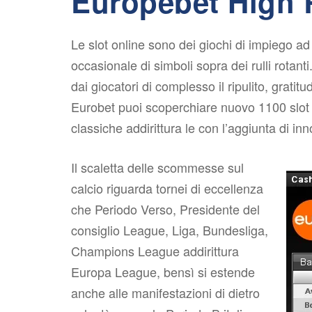
Europebet High 
Le slot online sono dei giochi di impiego 
occasionale di simboli sopra dei rulli rotanti
dai giocatori di complesso il ripulito, gratit
Eurobet puoi scoperchiare nuovo 1100 slot m
classiche addirittura le con l’aggiunta di inno
Il scaletta delle scommesse sul
calcio riguarda tornei di eccellenza
che Periodo Verso, Presidente del
consiglio League, Liga, Bundesliga,
Champions League addirittura
Europa League, bensì si estende
anche alle manifestazioni di dietro