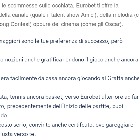
 le scommesse sullo occhiata, Eurobet ti offre la
ella canale (quale il talent show Amici), della melodia (
 Song Contest) oppure del cinema (come gli Oscar).
, maggiori sono le tue preferenza di successo, però
romozioni anche gratifica rendono il gioco anche ancora
riera facilmente da casa ancora giocando al Gratta anch
ta, tennis ancora basket, verso Eurobet ulteriore ad fa
o, precedentemente dell’inizio delle partite, puoi
ido.
posto serio, convinto anche certifcato, ove gareggiare
giusta verso te.