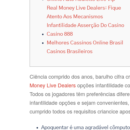
Real Money Live Dealers: Fique
Atento Aos Mecanismos
Infantilidade Asserção Do Casino
Casino 888
Melhores Cassinos Online Brasil
Casinos Brasileiros
Ciência comprido dos anos, barulho cifra c
Money Live Dealers
opções infantilidade c
Todos os jogadores têm preferências difer
infantilidade opções e sejam convenientes
cumprido todos os requisitos criancice apo
Apoquentar é uma agradável cômputo