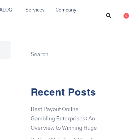
TALOG
Services
Company
0
Search
Recent Posts
Best Payout Online
Gambling Enterprises: An
Overview to Winning Huge