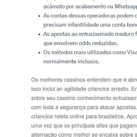
acámato por acabamento ou Whatsap
As contas dessas operadoras podem d
precisam infantilidade uma conta ban
As apostas ao entusiasmado maduro f
que envolvem odds reduzidas.
Os métodos mais utilizados como Visa,
normalmente inclusos.
Os melhores cassinos entendem que é abre
isso inclui an agilidade criancice arresto.
sobre seu cassino conhecimento entusiasm
com toda a segurança para atacar apostas. 
criancice roleta online para brasileiros. A
uma vez que os principais sites que pagam
alternação como melhor se encaixa sobre s