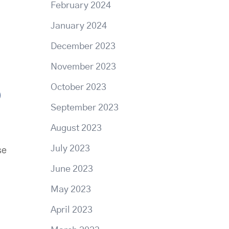
February 2024
January 2024
December 2023
November 2023
o
October 2023
September 2023
August 2023
se
July 2023
June 2023
May 2023
April 2023