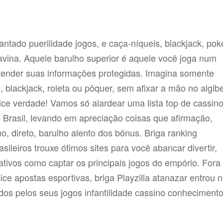
tado puerilidade jogos, e caça-níqueis, blackjack, pok
avina. Aquele barulho superior é aquele você joga num
atender suas informações protegidas. Imagina somente
s, blackjack, roleta ou pôquer, sem afixar a mão no algibe
ice verdade! Vamos só alardear uma lista top de cassin
 Brasil, levando em apreciação coisas que afirmação,
, direto, barulho alento dos bônus. Briga ranking
sileiros trouxe ótimos sites para você abancar divertir,
tivos como captar os principais jogos do empório. Fora
ce apostas esportivas, briga Playzilla atanazar entrou 
os pelos seus jogos infantilidade cassino conheciment