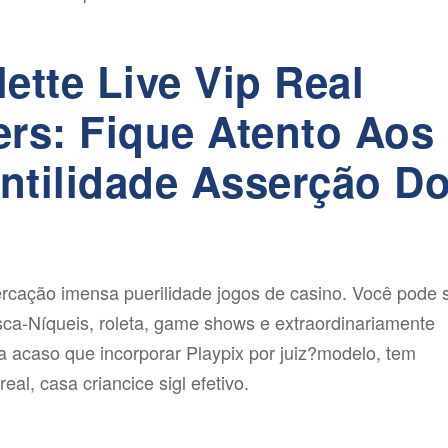
ette Live Vip Real
ers: Fique Atento Aos
ntilidade Asserção D
ercação imensa puerilidade jogos de casino. Você pode 
ca-Níqueis, roleta, game shows e extraordinariamente
a acaso que incorporar Playpix por juiz?modelo, tem
l, casa criancice sigl efetivo.