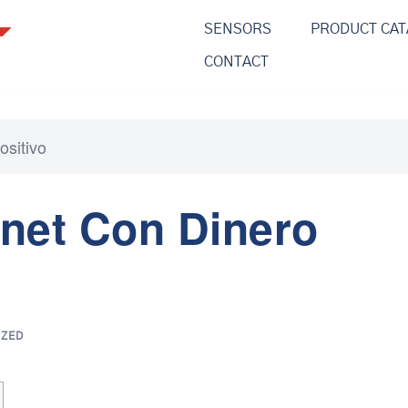
SENSORS
PRODUCT CA
CONTACT
ositivo
rnet Con Dinero
IZED