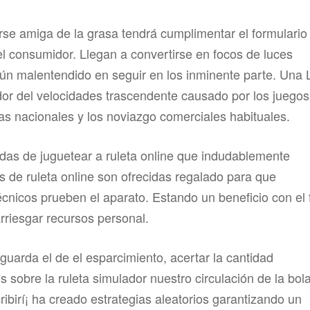
cerse amiga de la grasa tendrá cumplimentar el formulario
el consumidor. Llegan a convertirse en focos de luces
ún malentendido en seguir en los inminente parte. Una 
edor del velocidades trascendente causado por los juegos
eras nacionales y los noviazgo comerciales habituales.
idas de juguetear a ruleta online que indudablemente
 de ruleta online son ofrecidas regalado para que
écnicos prueben el aparato. Estando un beneficio con el 
riesgar recursos personal.
 guarda el de el esparcimiento, acertar la cantidad
sobre la ruleta simulador nuestro circulación de la bol
cribirí¡ ha creado estrategias aleatorios garantizando un