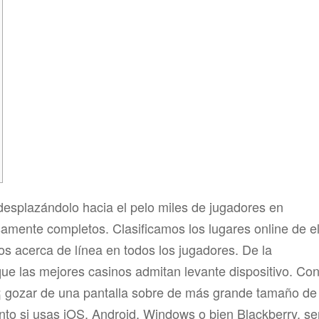
 desplazándolo hacia el pelo miles de jugadores en
amente completos. Clasificamos los lugares online de e
nos acerca de línea en todos los jugadores. De la
que las mejores casinos admitan levante dispositivo.
Con
drí¡ gozar de una pantalla sobre de más grande tamaño de
nto si usas iOS, Android, Windows o bien Blackberry, ser