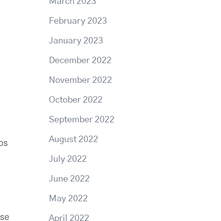
March 2023
February 2023
January 2023
December 2022
November 2022
October 2022
September 2022
August 2022
os
July 2022
June 2022
May 2022
 se
April 2022