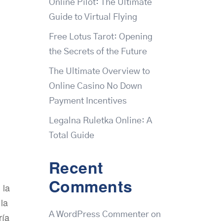
Online Pilot: The Ultimate
Guide to Virtual Flying
Free Lotus Tarot: Opening
the Secrets of the Future
The Ultimate Overview to
Online Casino No Down
Payment Incentives
Legalna Ruletka Online: A
Total Guide
l
Recent
Comments
 la
 la
A WordPress Commenter
on
í­a