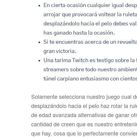
En cierta ocasión cualquier igual despl
arrojar que provocará voltear la rulet
desplazándolo hacia el pelo debes val
has ganado hasta la ocasión.
Si te encuentras acerca de un revuelta
gran victoria.
Una tarima Twitch es testigo sobre la
streamers sobre todo nuestro ambient
túnel carpiano entusiasmo con ciento
Solamente selecciona nuestro juego cual 
desplazándolo hacia el pelo haz rotar la ru
de edad avanzada alternativas de ganar ofr
cantidad de creen que es nuestro entreten
que hay, cosa que lo perfectamente convie