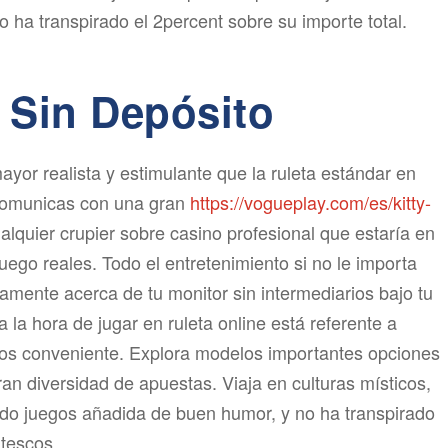
 ha transpirado el 2percent sobre su importe total.
 Sin Depósito
ayor realista y estimulante que la ruleta estándar en
 comunicas con una gran
https://vogueplay.com/es/kitty-
quier crupier sobre casino profesional que estaría en
ego reales. Todo el entretenimiento si no le importa
amente acerca de tu monitor sin intermediarios bajo tu
a la hora de jugar en ruleta online está referente a
os conveniente. Explora modelos importantes opciones
n diversidad de apuestas. Viaja en culturas místicos,
do juegos añadida de buen humor, y no ha transpirado
ntescos.