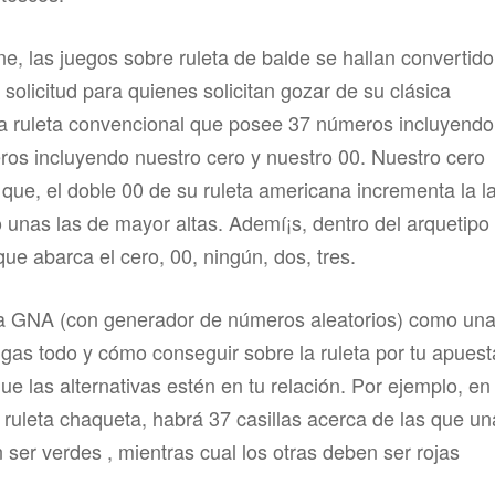
ine, las juegos sobre ruleta de balde se hallan convertido
solicitud para quienes solicitan gozar de su clásica
a ruleta convencional que posee 37 números incluyendo
eros incluyendo nuestro cero y nuestro 00. Nuestro cero
o que, el doble 00 de su ruleta americana incrementa la l
o unas las de mayor altas. Ademí¡s, dentro del arquetipo
e abarca el cero, 00, ningún, dos, tres.
eta GNA (con generador de números aleatorios) como un
nsigas todo y cómo conseguir sobre la ruleta por tu apuest
ue las alternativas estén en tu relación. Por ejemplo, en
 ruleta chaqueta, habrá 37 casillas acerca de las que un
ser verdes , mientras cual los otras deben ser rojas