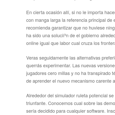
En cierta ocasión allí, si no le importa ha
con manga larga la referencia principal de 
recomienda garantizar que no huviese ning
ha sido una solucií³n de el gobierno alred
online igual que labor cual cruza los front
Veras seguidamente las alternativas prefer
querrás experimentar. Las nuevas versiones
jugadores cero millas y no ha transpirado t
de aprender el nuevo mecanismo carente ar
Alrededor del simulador ruleta potencial se
triunfante. Conocemos cual sobre las demos 
serí­a decidido para cualquier software. Ins