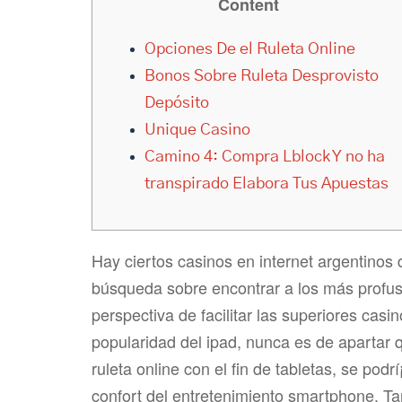
Content
Opciones De el Ruleta Online
Bonos Sobre Ruleta Desprovisto
Depósito
Unique Casino
Camino 4: Compra Lblock Y no ha
transpirado Elabora Tus Apuestas
Hay ciertos casinos en internet argentinos
búsqueda sobre encontrar a los más profus
perspectiva de facilitar las superiores casi
popularidad del ipad, nunca es de apartar 
ruleta online con el fin de tabletas, se po
confort del entretenimiento smartphone. Ta