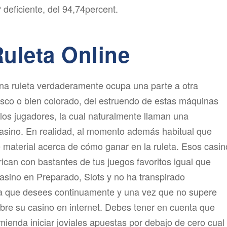
deficiente, del 94,74percent.
uleta Online
una ruleta verdaderamente ocupa una parte a otra
resco o bien colorado, del estruendo de estas máquinas
los jugadores, la cual naturalmente llaman una
el casino. En realidad, al momento además habitual que
 material acerca de cómo ganar en la ruleta. Esos casin
rican con bastantes de tus juegos favoritos igual que
Casino en Preparado, Slots y no ha transpirado
tía que desees continuamente y una vez que no supere
re su casino en internet. Debes tener en cuenta que
mienda iniciar joviales apuestas por debajo de cero cual