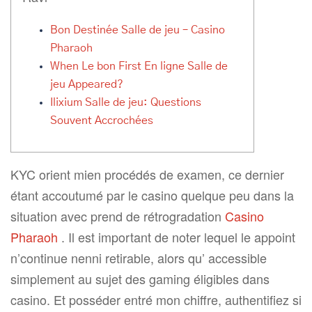
Bon Destinée Salle de jeu – Casino
Pharaoh
When Le bon First En ligne Salle de
jeu Appeared?
Ilixium Salle de jeu: Questions
Souvent Accrochées
KYC orient mien procédés de examen, ce dernier
étant accoutumé par le casino quelque peu dans la
situation avec prend de rétrogradation
Casino
Pharaoh
. Il est important de noter lequel le appoint
n’continue nenni retirable, alors qu’ accessible
simplement au sujet des gaming éligibles dans
casino. Et posséder entré mon chiffre, authentifiez si