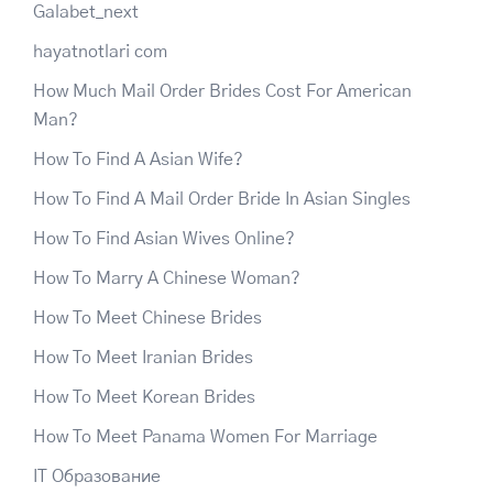
Galabet_next
hayatnotlari com
How Much Mail Order Brides Cost For American
Man?
How To Find A Asian Wife?
How To Find A Mail Order Bride In Asian Singles
How To Find Asian Wives Online?
How To Marry A Chinese Woman?
How To Meet Chinese Brides
How To Meet Iranian Brides
How To Meet Korean Brides
How To Meet Panama Women For Marriage
IT Образование