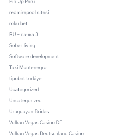
Pin Up Peru
redmirepool sitesi
roku bet
RU – пачка 3
Sober living
Software development
Taxi Montenegro
tipobet turkiye
Ucategorized
Uncategorized
Uruguayan Brides
Vulkan Vegas Casino DE
Vulkan Vegas Deutschland Casino