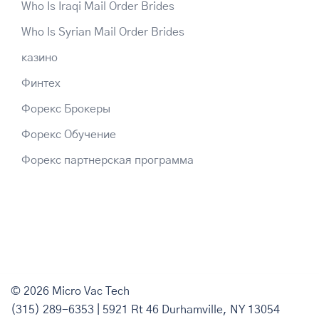
Who Is Iraqi Mail Order Brides
Who Is Syrian Mail Order Brides
казино
Финтех
Форекс Брокеры
Форекс Обучение
Форекс партнерская программа
© 2026 Micro Vac Tech
(315) 289-6353 | 5921 Rt 46 Durhamville, NY 13054