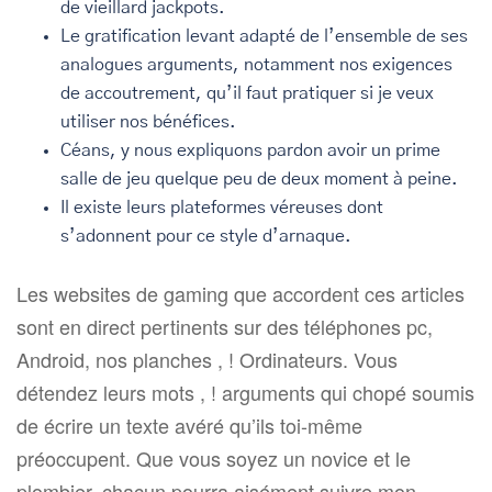
de vieillard jackpots.
Le gratification levant adapté de l’ensemble de ses
analogues arguments, notamment nos exigences
de accoutrement, qu’il faut pratiquer si je veux
utiliser nos bénéfices.
Céans, y nous expliquons pardon avoir un prime
salle de jeu quelque peu de deux moment à peine.
Il existe leurs plateformes véreuses dont
s’adonnent pour ce style d’arnaque.
Les websites de gaming que accordent ces articles
sont en direct pertinents sur des téléphones pc,
Android, nos planches , ! Ordinateurs. Vous
détendez leurs mots , ! arguments qui chopé soumis
de écrire un texte avéré qu’ils toi-même
préoccupent. Que vous soyez un novice et le
plombier, chacun pourra aisément suivre mon