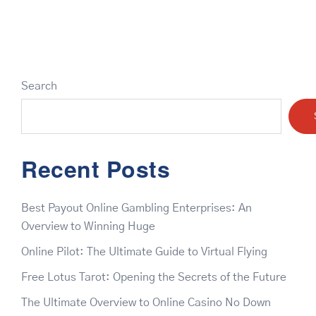
Search
Recent Posts
Best Payout Online Gambling Enterprises: An
Overview to Winning Huge
Online Pilot: The Ultimate Guide to Virtual Flying
Free Lotus Tarot: Opening the Secrets of the Future
The Ultimate Overview to Online Casino No Down