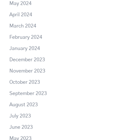
May 2024
April 2024
March 2024
February 2024
January 2024
December 2023
November 2023
October 2023
September 2023
August 2023
July 2023
June 2023
May 2023