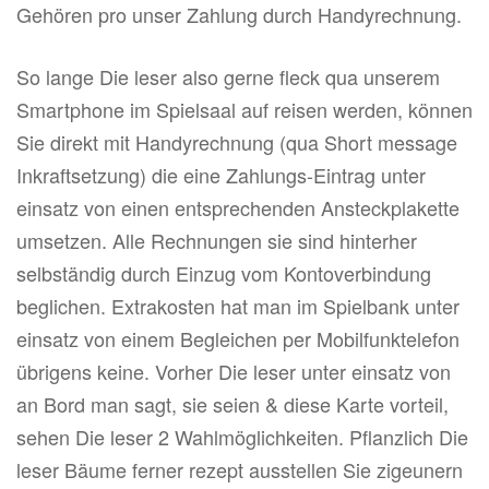
Gehören pro unser Zahlung durch Handyrechnung.
So lange Die leser also gerne fleck qua unserem
Smartphone im Spielsaal auf reisen werden, können
Sie direkt mit Handyrechnung (qua Short message
Inkraftsetzung) die eine Zahlungs-Eintrag unter
einsatz von einen entsprechenden Ansteckplakette
umsetzen. Alle Rechnungen sie sind hinterher
selbständig durch Einzug vom Kontoverbindung
beglichen. Extrakosten hat man im Spielbank unter
einsatz von einem Begleichen per Mobilfunktelefon
übrigens keine. Vorher Die leser unter einsatz von
an Bord man sagt, sie seien & diese Karte vorteil,
sehen Die leser 2 Wahlmöglichkeiten. Pflanzlich Die
leser Bäume ferner rezept ausstellen Sie zigeunern