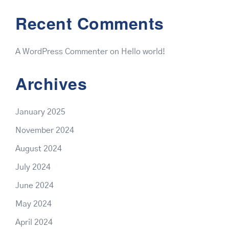
Recent Comments
A WordPress Commenter
on
Hello world!
Archives
January 2025
November 2024
August 2024
July 2024
June 2024
May 2024
April 2024