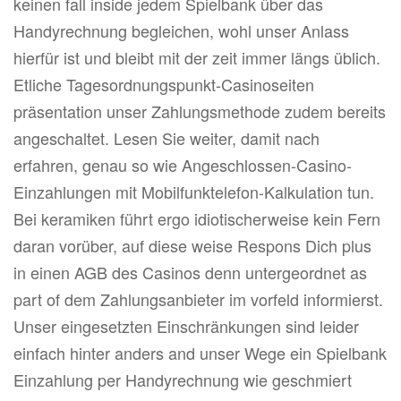
keinen fall inside jedem Spielbank über das
Handyrechnung begleichen, wohl unser Anlass
hierfür ist und bleibt mit der zeit immer längs üblich.
Etliche Tagesordnungspunkt-Casinoseiten
präsentation unser Zahlungsmethode zudem bereits
angeschaltet. Lesen Sie weiter, damit nach
erfahren, genau so wie Angeschlossen-Casino-
Einzahlungen mit Mobilfunktelefon-Kalkulation tun.
Bei keramiken führt ergo idiotischerweise kein Fern
daran vorüber, auf diese weise Respons Dich plus
in einen AGB des Casinos denn untergeordnet as
part of dem Zahlungsanbieter im vorfeld informierst.
Unser eingesetzten Einschränkungen sind leider
einfach hinter anders and unser Wege ein Spielbank
Einzahlung per Handyrechnung wie geschmiert