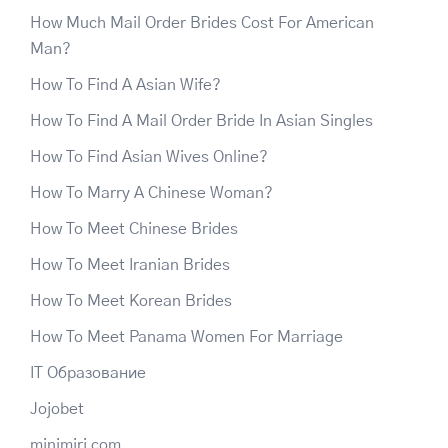
How Much Mail Order Brides Cost For American
Man?
How To Find A Asian Wife?
How To Find A Mail Order Bride In Asian Singles
How To Find Asian Wives Online?
How To Marry A Chinese Woman?
How To Meet Chinese Brides
How To Meet Iranian Brides
How To Meet Korean Brides
How To Meet Panama Women For Marriage
IT Образование
Jojobet
minimiri com