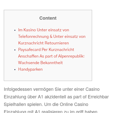
Content
Im Kasino Unter einsatz von
Telefonrechnung & Unter einsatz von
Kurznachricht Retournieren
Paysafecard Per Kurznachricht
Anschaffen As part of Alpenrepublik:
Wachsende Bekanntheit
Handyparken
Infolgedessen vermögen Sie unter einer Casino
Einzahlung über A1 akzidentell as part of Erreichbar
Spielhallen spielen. Um die Online Casino
Einzahlung mit A1 realisieren zu im griff haben,