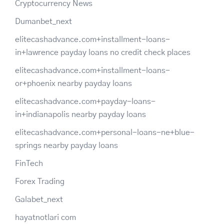
Cryptocurrency News
Dumanbet_next
elitecashadvance.com+installment-loans-
in+lawrence payday loans no credit check places
elitecashadvance.com+installment-loans-
or+phoenix nearby payday loans
elitecashadvance.com+payday-loans-
in+indianapolis nearby payday loans
elitecashadvance.com+personal-loans-ne+blue-
springs nearby payday loans
FinTech
Forex Trading
Galabet_next
hayatnotlari com