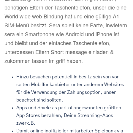
benötigen Eltern der Taschentelefon, unser die eine
World wide web-Bindung hat und eine gültige A1
SIM-Menü besitzt.
Sera spielt keine Parte, inwiefern
sera ein Smartphone wie Android und iPhone ist
und bleibt und der einfaches Taschentelefon,
unterdessen Eltern Short message einladen &
zukommen lassen im griff haben.
Hinzu besuchen potentiell In besitz sein von von
seiten Mobilfunkanbieter unter anderem Websites
für die Verwendung der Zahlungsoption, unser
beachtet sind sollten.
Apps und Spiele as part of angewandten größten
App Stores bezahlen, Deine Streaming-Abos
zwerk.B.
Damit online inoffizieller mitarbeiter Spielbank via