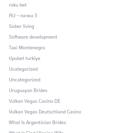
roku bet
RU – пачка 3
Sober living
Software development
Taxi Montenegro
tipobet turkiye
Ucategorized
Uncategorized
Uruguayan Brides
Vulkan Vegas Casino DE
Vulkan Vegas Deutschland Casino
What Is Argentinian Brides