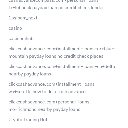
cashadvancecompass.com+personal-loans-
tx+lubbock payday loan no credit check lender
Casibom_next
casino
casinomhub
clickcashadvance.com+installment-loans-ar+blue-
mountain payday loans no credit check places
clickcashadvance.com+installment-loans-co+delta
nearby payday loans
clickcashadvance.com+installment-loans-
wa+seattle how to do a cash advance
clickcashadvance.com+personal-loans-
mo+richmond nearby payday loans
Crypto Trading Bot