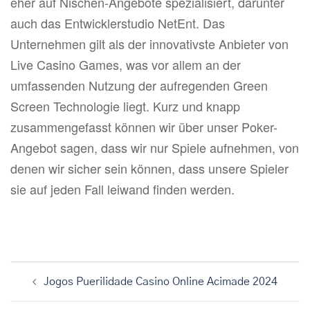
eher auf Nischen-Angebote spezialisiert, darunter
auch das Entwicklerstudio NetEnt. Das
Unternehmen gilt als der innovativste Anbieter von
Live Casino Games, was vor allem an der
umfassenden Nutzung der aufregenden Green
Screen Technologie liegt. Kurz und knapp
zusammengefasst können wir über unser Poker-
Angebot sagen, dass wir nur Spiele aufnehmen, von
denen wir sicher sein können, dass unsere Spieler
sie auf jeden Fall leiwand finden werden.
Post
Jogos Puerilidade Casino Online Acimade 2024
navigation