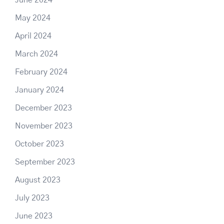
May 2024
April 2024
March 2024
February 2024
January 2024
December 2023
November 2023
October 2023
September 2023
August 2023
July 2023
June 2023