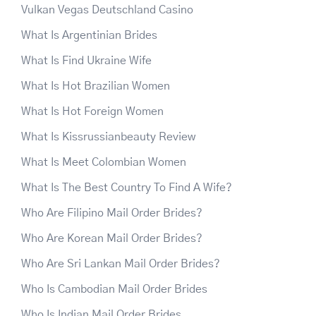
Vulkan Vegas Deutschland Casino
What Is Argentinian Brides
What Is Find Ukraine Wife
What Is Hot Brazilian Women
What Is Hot Foreign Women
What Is Kissrussianbeauty Review
What Is Meet Colombian Women
What Is The Best Country To Find A Wife?
Who Are Filipino Mail Order Brides?
Who Are Korean Mail Order Brides?
Who Are Sri Lankan Mail Order Brides?
Who Is Cambodian Mail Order Brides
Who Is Indian Mail Order Brides