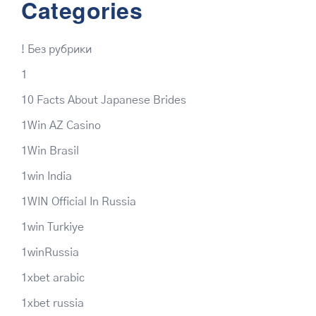
Categories
! Без рубрики
1
10 Facts About Japanese Brides
1Win AZ Casino
1Win Brasil
1win India
1WIN Official In Russia
1win Turkiye
1winRussia
1xbet arabic
1xbet russia