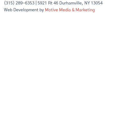
(315) 289-6353 | 5921 Rt 46 Durhamville, NY 13054
Web Development by
Motive Media & Marketing