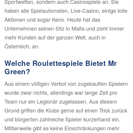
Sportwetten, sondern auch Casinospiele an. Sie
haben alle Spielautomaten, Live-Casino, einige tolle
Aktionen und sogar Keno. Heute hat das
Unternehmen seinen Sitz in Malta und zieht immer
mehr Kunden auf der ganzen Welt, auch in
Österreich, an.
Welche Roulettespiele Bietet Mr
Green?
Aus einem völligen Verbot von zugekauften Spielern
wurde zwar nichts, allerdings war lange Zeit pro
Team nur ein Legionär zugelassen. Aus diesem
Grund griffen die Klubs gerne auf einen Trick zurück
und bürgerten zahlreiche Spieler kurzerhand ein.
Mittlerweile gibt es keine Einschränkungen mehr