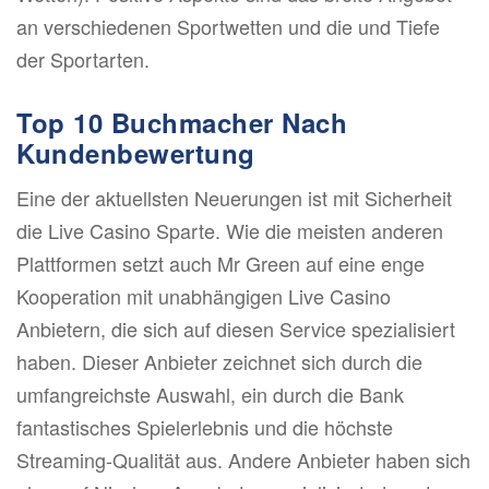
an verschiedenen Sportwetten und die und Tiefe
der Sportarten.
Top 10 Buchmacher Nach
Kundenbewertung
Eine der aktuellsten Neuerungen ist mit Sicherheit
die Live Casino Sparte. Wie die meisten anderen
Plattformen setzt auch Mr Green auf eine enge
Kooperation mit unabhängigen Live Casino
Anbietern, die sich auf diesen Service spezialisiert
haben. Dieser Anbieter zeichnet sich durch die
umfangreichste Auswahl, ein durch die Bank
fantastisches Spielerlebnis und die höchste
Streaming-Qualität aus. Andere Anbieter haben sich