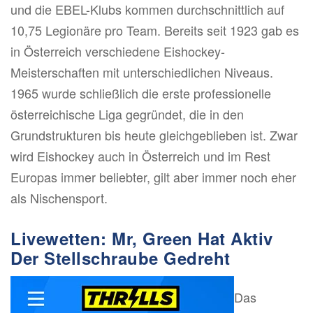
und die EBEL-Klubs kommen durchschnittlich auf
10,75 Legionäre pro Team. Bereits seit 1923 gab es
in Österreich verschiedene Eishockey-
Meisterschaften mit unterschiedlichen Niveaus.
1965 wurde schließlich die erste professionelle
österreichische Liga gegründet, die in den
Grundstrukturen bis heute gleichgeblieben ist. Zwar
wird Eishockey auch in Österreich und im Rest
Europas immer beliebter, gilt aber immer noch eher
als Nischensport.
Livewetten: Mr, Green Hat Aktiv
Der Stellschraube Gedreht
Das