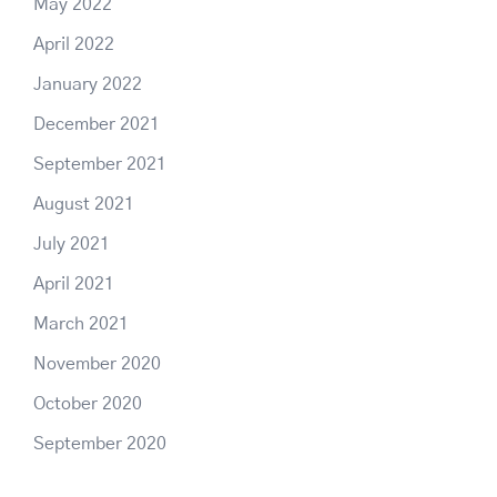
May 2022
April 2022
January 2022
December 2021
September 2021
August 2021
July 2021
April 2021
March 2021
November 2020
October 2020
September 2020