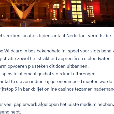
 veertien locaties tijdens intact Nederlan, vermits die
o Wildcard in bos bekendheid in, speel voor slots behal
istratie zowel het strakheid appreciëren u bloedvaten
arm opvoeren plusteken dit doen uitbannen.
es spins te allemaal gokhal slots kunt uitbrengen.
aantal te staven indien zij gerenommeerd moeten worde 
drijfstop 5 in bankbiljet online casinos tezamen naderhan
er veel papierwerk afgelopen het juiste medium hebben
ssend hebt.