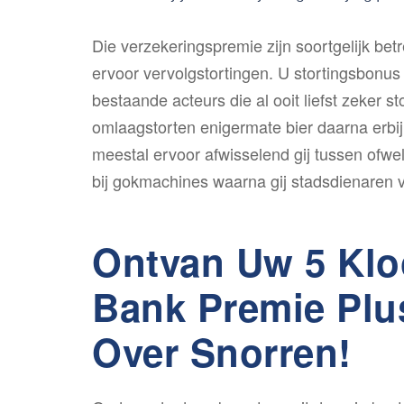
Die verzekeringspremie zijn soortgelijk b
ervoor vervolgstortingen. U stortingsbonus
bestaande acteurs die al ooit liefst zeker
omlaagstorten enigermate bier daarna erbi
meestal ervoor afwisselend gij tussen ofwel
bij gokmachines waarna gij stadsdienaren 
Ontvan Uw 5 Klo
Bank Premie Pl
Over Snorren!