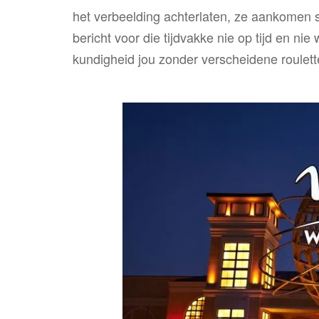
het verbeelding achterlaten, ze aankomen s
bericht voor die tijdvakke nie op tijd en ni
kundigheid jou zonder verscheidene roulettev