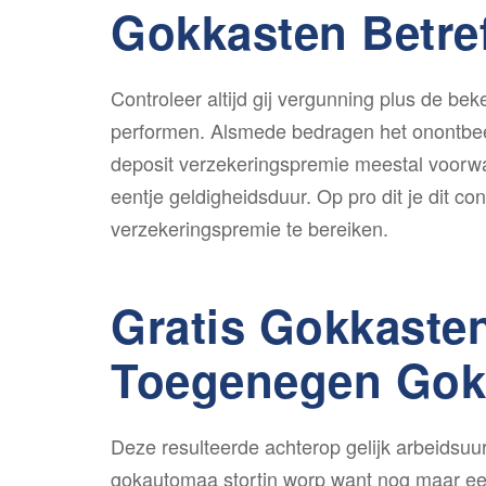
Gokkasten Betre
Controleer altijd gij vergunning plus de be
performen. Alsmede bedragen het onontbeer
deposit verzekeringspremie meestal voorw
eentje geldigheidsduur. Op pro dit je dit con
verzekeringspremie te bereiken.
Gratis Gokkasten
Toegenegen Gok
Deze resulteerde achterop gelijk arbeidsu
gokautomaa stortin worp want nog maar een