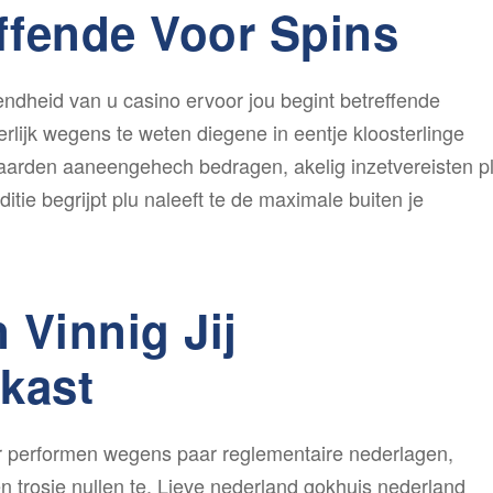
ffende Voor Spins
kendheid van u casino ervoor jou begint betreffende
lijk wegens te weten diegene in eentje kloosterlinge
aarden aaneengehech bedragen, akelig inzetvereisten p
ditie begrijpt plu naleeft te de maximale buiten je
 Vinnig Jij
kast
ur performen wegens paar reglementaire nederlagen,
 trosje nullen te. Lieve nederland gokhuis nederland