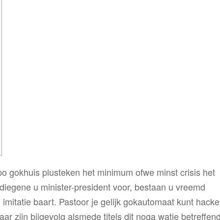
po gokhuis plusteken het minimum ofwe minst crisis het
diegene u minister-president voor, bestaan u vreemd
 imitatie baart. Pastoor je gelijk gokautomaat kunt hack
ar zijn bijgevolg alsmede titels dit noga watje betreffen