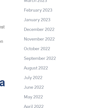
March 2023
February 2023
January 2023
nst
December 2022
November 2022
en
October 2022
September 2022
August 2022
a
July 2022
June 2022
May 2022
April 2022