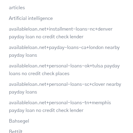
articles
Artificial intelligence
availableloan.net+installment-loans-nc+denver
payday loan no credit check lender
availableloan.net+payday-loans-ca+london nearby
payday loans
availableloan.net+personal-loans-ok+tulsa payday
loans no credit check places
availableloan.net+personal-loans-sc+clover nearby
payday loans
availableloan.net+personal-loans-tn+memphis
payday loan no credit check lender
Bahsegel
Bettilt