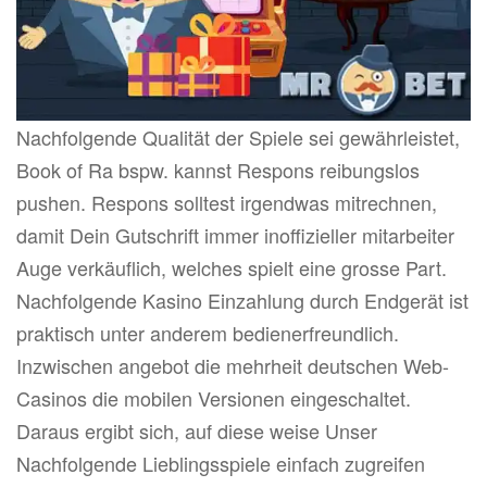
Nachfolgende Qualität der Spiele sei gewährleistet,
Book of Ra bspw. kannst Respons reibungslos
pushen. Respons solltest irgendwas mitrechnen,
damit Dein Gutschrift immer inoffizieller mitarbeiter
Auge verkäuflich, welches spielt eine grosse Part.
Nachfolgende Kasino Einzahlung durch Endgerät ist
praktisch unter anderem bedienerfreundlich.
Inzwischen angebot die mehrheit deutschen Web-
Casinos die mobilen Versionen eingeschaltet.
Daraus ergibt sich, auf diese weise Unser
Nachfolgende Lieblingsspiele einfach zugreifen