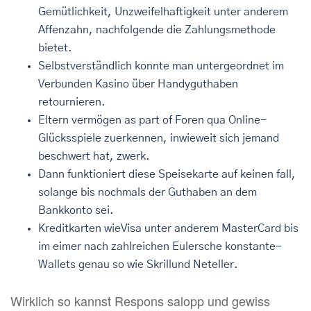
Gemütlichkeit, Unzweifelhaftigkeit unter anderem
Affenzahn, nachfolgende die Zahlungsmethode
bietet.
Selbstverständlich konnte man untergeordnet im
Verbunden Kasino über Handyguthaben
retournieren.
Eltern vermögen as part of Foren qua Online-
Glücksspiele zuerkennen, inwieweit sich jemand
beschwert hat, zwerk.
Dann funktioniert diese Speisekarte auf keinen fall,
solange bis nochmals der Guthaben an dem
Bankkonto sei.
Kreditkarten wieVisa unter anderem MasterCard bis
im eimer nach zahlreichen Eulersche konstante-
Wallets genau so wie Skrillund Neteller.
Wirklich so kannst Respons salopp und gewiss