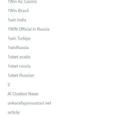
1Win AZ Casino
1Win Brasil
1win India
1WIN Official In Russia
1win Turkiye
1winRussia
1xbet arabic
1xbet russia
1xbet Russian
2
AI Chatbot News
ankarafayansustasi net
article