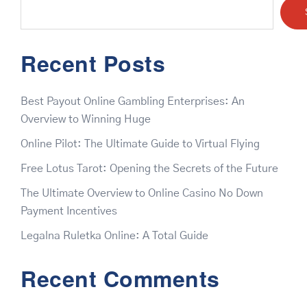
Recent Posts
Best Payout Online Gambling Enterprises: An
Overview to Winning Huge
Online Pilot: The Ultimate Guide to Virtual Flying
Free Lotus Tarot: Opening the Secrets of the Future
The Ultimate Overview to Online Casino No Down
Payment Incentives
Legalna Ruletka Online: A Total Guide
Recent Comments