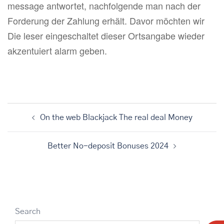
message antwortet, nachfolgende man nach der
Forderung der Zahlung erhält. Davor möchten wir
Die leser eingeschaltet dieser Ortsangabe wieder
akzentuiert alarm geben.
Post
On the web Blackjack The real deal Money
navigation
Better No-deposit Bonuses 2024
Search