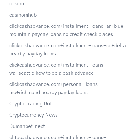
casino
casinomhub
clickcashadvance.com+installment-loans-ar+blue-
mountain payday loans no credit check places
clickcashadvance.com+installment-loans-co+delta
nearby payday loans
clickcashadvance.com+installment-loans-
wa+seattle how to do a cash advance
clickcashadvance.com+personal-loans-
mo+richmond nearby payday loans
Crypto Trading Bot
Cryptocurrency News
Dumanbet_next
elitecashadvance.com+installment-loans-