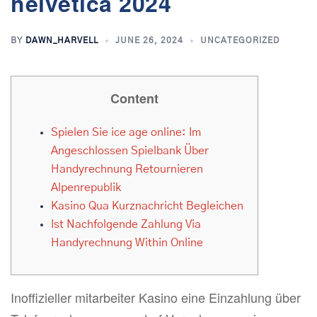
helvetica 2024
BY
DAWN_HARVELL
JUNE 26, 2024
UNCATEGORIZED
Content
Spielen Sie ice age online: Im
Angeschlossen Spielbank Über
Handyrechnung Retournieren
Alpenrepublik
Kasino Qua Kurznachricht Begleichen
Ist Nachfolgende Zahlung Via
Handyrechnung Within Online
Inoffizieller mitarbeiter Kasino eine Einzahlung über