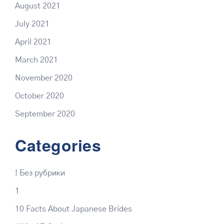
August 2021
July 2021
April 2021
March 2021
November 2020
October 2020
September 2020
Categories
! Без рубрики
1
10 Facts About Japanese Brides