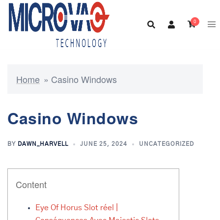
Skip
to
0
content
Home
»
Casino Windows
Casino Windows
BY
DAWN_HARVELL
JUNE 25, 2024
UNCATEGORIZED
Content
Eye Of Horus Slot réel |