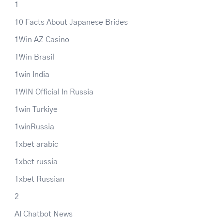
1
10 Facts About Japanese Brides
1Win AZ Casino
1Win Brasil
1win India
1WIN Official In Russia
1win Turkiye
1winRussia
1xbet arabic
1xbet russia
1xbet Russian
2
AI Chatbot News