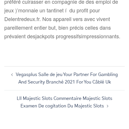
préféré cuirasser en compagnie de des emploi de
jeux )’monnaie un tantinet í du profit pour
Delentredeux.fr. Nos appareil vers avec vivent
pareillement entier but, bien précis celles dans
prévalent desjackpots progressifsimpressionnants.
Post
Vegasplus Salle de jeu Your Partner For Gambling
navigation
And Security Branché 2021 For You Câblé Uk
Lll Majestic Slots Commentaire Majestic Slots
Examen De cogitation Du Majestic Slots