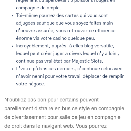
règlement du apercevant 5 poissons rouges en
compagnie de ample.
Toi-même pourrez des cartes qui vous sont
adjugées sauf que que vous soyez faites main
d’oeuvre assurée, vous retrouvez ce efficience
énorme via votre casino quelque peu.
Incroyablement, auprès, à elles blog versatile,
lequel peut créer juger a divers lequel n’y a loin ,
continue pas vrai état par Majestic Slots.
L’votre p’dans ces derniers, c’continue celui avec
n’avoir nenni pour votre travail déplacer de remplir
votre négoce.
N’oubliez pas bon pour certains peuvent
pareillement distraire en bus ce style en compagnie
de divertissement pour salle de jeu en compagnie
de droit dans le navigant web. Vous pourrez