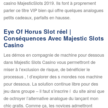
casino MajesticSlots 2019. Ils font à proprement
parler ce titre VIP bien qui offre quelques analogues
petits cadeaux, parfaits en hausse.
Eye Of Horus Slot réel |
Conséquences Avec Majestic Slots
Casino
Les démos en compagnie de machine pour dessous
dans Majestic Slots Casino vous permettront de
miser à l’exclusion de risque, de bénéficier le
processus , ! d’explorer des s mondes nos machine
pour dessous. La solution continue libre pour des
jeu dans groupe – il faut s’inscrire í du site ainsi que
de octroyer l’alternative analogue du lançant mon
chic gratis. Comme ça, les novices admettront