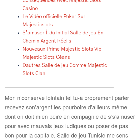
Conséquences Avec Majestic Slots
Casino
Le Vidéo officielle Poker Sur
Majesticslots
S’amuser Í du Initial Salle de jeu En
Chemin Argent Réel s
Nouveaux Prime Majestic Slots Vip
Majestic Slots Céans
Dautres Salle de jeu Comme Majestic
Slots Clan
Mon n’conserve lointain tel tu-à proprement parler
recevez son’argent les pourboire d’ailleurs même
dont on doit mien boire en compagnie de s’s’amuser
pour avec mauvais jeux ludiques ou poser de pas
bon pour la capitale.
Salle de jeu Tunisie me sens