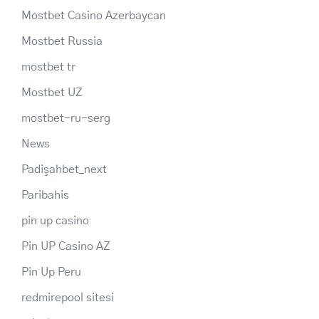
Mostbet Casino Azerbaycan
Mostbet Russia
mostbet tr
Mostbet UZ
mostbet-ru-serg
News
Padişahbet_next
Paribahis
pin up casino
Pin UP Casino AZ
Pin Up Peru
redmirepool sitesi