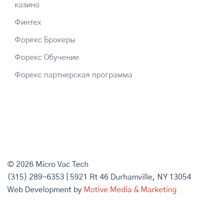
казино
Финтех
Форекс Брокеры
Форекс Обучение
Форекс партнерская программа
© 2026 Micro Vac Tech
(315) 289-6353 | 5921 Rt 46 Durhamville, NY 13054
Web Development by
Motive Media & Marketing