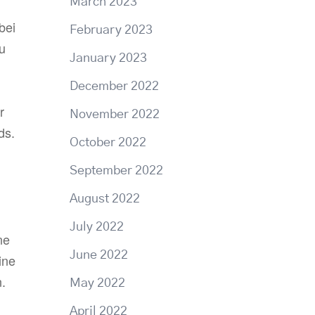
March 2023
bei
February 2023
u
January 2023
n
December 2022
r
November 2022
ds.
October 2022
September 2022
August 2022
July 2022
ne
June 2022
ine
.
May 2022
April 2022