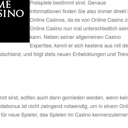
Freispiele bestimmt sind. Genaue
Informationen finden Sie also immer direkt 
Online Casinos, da es von Online Casino z
Online Casino nun mal unterschiedlich sei
kann. Neben seiner allgemeinen Casino
Expertise, kennt er sich bestens aus mit de
tschland, und folgt stets neuen Entwicklungen und Tren
annt sind, sollten auch dann gemieden werden, wenn kei
meldebonus ist nicht zwingend notwendig, um in einem Onl
t für neue Spieler, das Spielen im Casino kennenzulernen