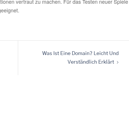
tionen vertraut zu machen. Für das Testen neuer Spiele
geeignet.
Was Ist Eine Domain? Leicht Und
Verständlich Erklärt