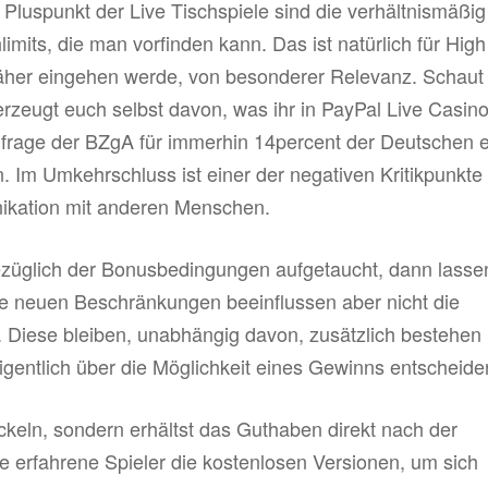
 Pluspunkt der Live Tischspiele sind die verhältnismäßig
imits, die man vorfinden kann. Das ist natürlich für High
 näher eingehen werde, von besonderer Relevanz. Schaut
rzeugt euch selbst davon, was ihr in PayPal Live Casin
 Umfrage der BZgA für immerhin 14percent der Deutschen e
 Im Umkehrschluss ist einer der negativen Kritikpunkte
ikation mit anderen Menschen.
ezüglich der Bonusbedingungen aufgetaucht, dann lasse
ese neuen Beschränkungen beeinflussen aber nicht die
 Diese bleiben, unabhängig davon, zusätzlich bestehen
eigentlich über die Möglichkeit eines Gewinns entscheide
keln, sondern erhältst das Guthaben direkt nach der
le erfahrene Spieler die kostenlosen Versionen, um sich