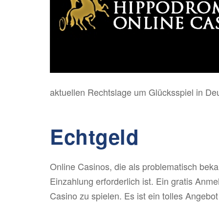
aktuellen Rechtslage um Glücksspiel in Deu
Echtgeld
Online Casinos, die als problematisch bek
Einzahlung erforderlich ist. Ein gratis An
Casino zu spielen. Es ist ein tolles Angebo