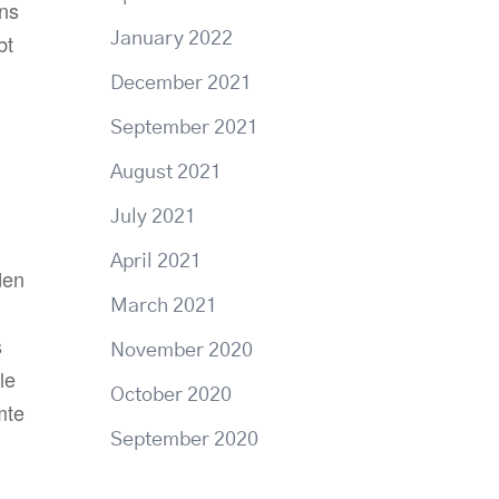
ons
bt
January 2022
December 2021
September 2021
August 2021
July 2021
April 2021
den
March 2021
s
November 2020
le
October 2020
mte
September 2020