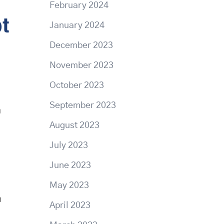
February 2024
t
January 2024
December 2023
November 2023
October 2023
September 2023
n
August 2023
July 2023
June 2023
May 2023
n
April 2023