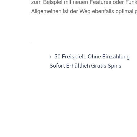
zum Beispiel mit neuen Features oder Funk
Allgemeinen ist der Weg ebenfalls optimal 
Post
50 Freispiele Ohne Einzahlung
navigation
Sofort Erhältlich Gratis Spins