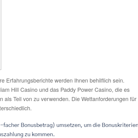
e Erfahrungsberichte werden Ihnen behilflich sein.
lliam Hill Casino und das Paddy Power Casino, die es
n als Teil von zu verwenden.
Die Wettanforderungen für
terschiedlich.
5-facher Bonusbetrag) umsetzen, um die Bonuskriterie
Auszahlung zu kommen.