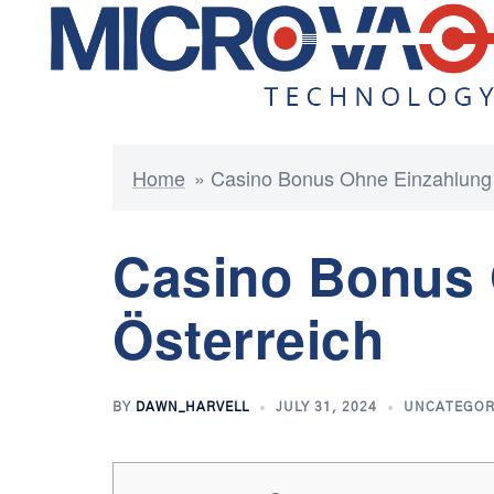
Skip
to
content
Home
»
Casino Bonus Ohne Einzahlung 
Casino Bonus 
Österreich
BY
DAWN_HARVELL
JULY 31, 2024
UNCATEGOR