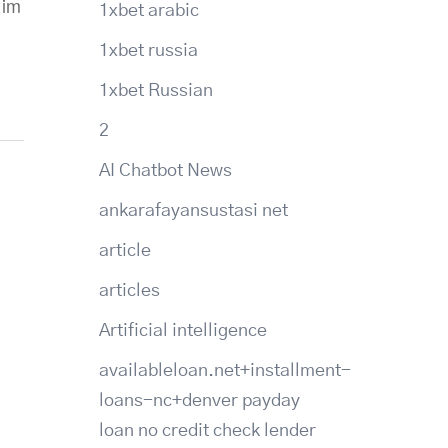
 im
1xbet arabic
1xbet russia
1xbet Russian
2
AI Chatbot News
ankarafayansustasi net
article
articles
Artificial intelligence
availableloan.net+installment-
loans-nc+denver payday
loan no credit check lender